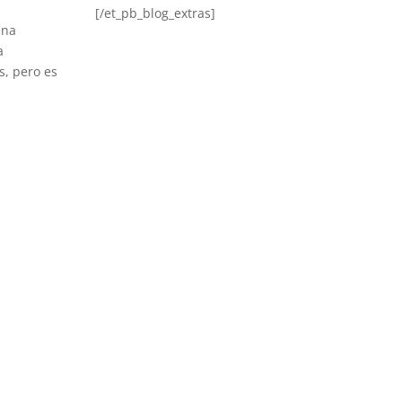
[/et_pb_blog_extras]
una
a
s, pero es