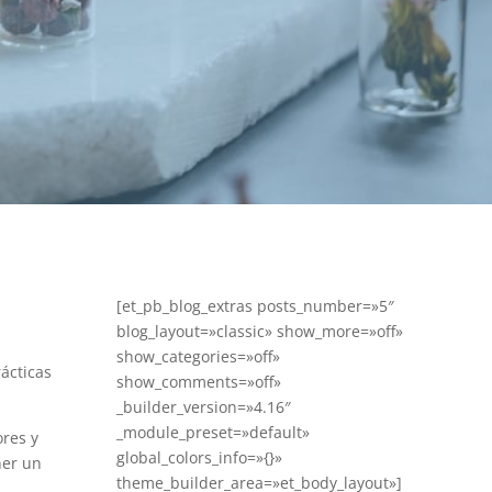
[et_pb_blog_extras posts_number=»5″
blog_layout=»classic» show_more=»off»
show_categories=»off»
ácticas
show_comments=»off»
_builder_version=»4.16″
_module_preset=»default»
ores y
global_colors_info=»{}»
ner un
theme_builder_area=»et_body_layout»]