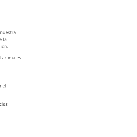
 nuestra
e la
ión.
el aroma es
 el
cios