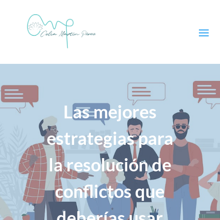
Las mejores
estrategias para
la resolución de
conflictos que
deberías usar